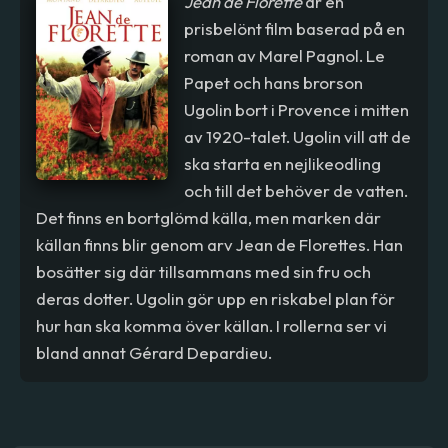
Jean de Florette
är en
prisbelönt film baserad på en
roman av Marel Pagnol. Le
Papet och hans brorson
Ugolin bort i Provence i mitten
av 1920-talet. Ugolin vill att de
ska starta en nejlikeodling
och till det behöver de vatten.
Det finns en bortglömd källa, men marken där
källan finns blir genom arv Jean de Florettes. Han
bosätter sig där tillsammans med sin fru och
deras dotter. Ugolin gör upp en riskabel plan för
hur han ska komma över källan. I rollerna ser vi
bland annat Gérard Depardieu.