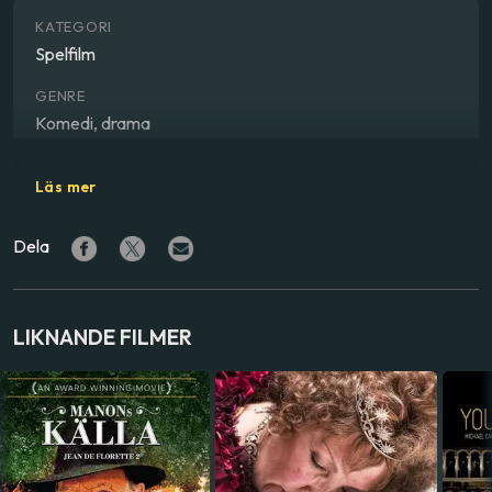
KATEGORI
Spelfilm
GENRE
Komedi, drama
REGISSÖR
Läs mer
Claude Berri
Dela
SKÅDESPELARE
Yves Montand
,
Gérard Depardieu
,
Daniel Auteuil
,
Elisabeth Depardieu
LIKNANDE FILMER
LAND
Frankrike
,
Italien
,
Schweiz
SPRÅK
Franska