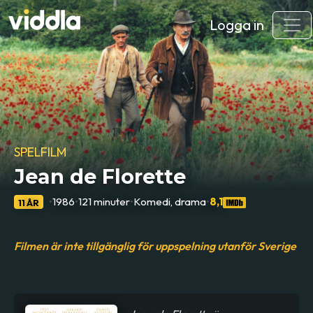
Logga in
SPELFILM
Jean de Florette
•
1986
•
121 minuter
•
Komedi, drama
•
8,1
11 ÅR
Filmen är inte tillgänglig för uppspelning utanför Sverige