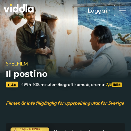
Logga in
SPELFILM
Il postino
•
1994
•
108 minuter
•
Biografi, komedi, drama
•
7,8
11 ÅR
Filmen är inte tillgänglig för uppspelning utanför Sverige