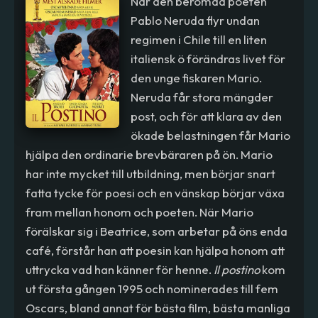
När den berömda poeten
Pablo Neruda flyr undan
regimen i Chile till en liten
italiensk ö förändras livet för
den unge fiskaren Mario.
Neruda får stora mängder
post, och för att klara av den
ökade belastningen får Mario
hjälpa den ordinarie brevbäraren på ön. Mario
har inte mycket till utbildning, men börjar snart
fatta tycke för poesi och en vänskap börjar växa
fram mellan honom och poeten. När Mario
förälskar sig i Beatrice, som arbetar på öns enda
café, förstår han att poesin kan hjälpa honom att
uttrycka vad han känner för henne.
Il postino
kom
ut första gången 1995 och nominerades till fem
Oscars, bland annat för bästa film, bästa manliga