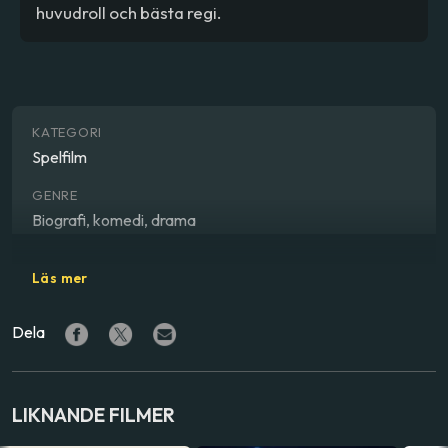
huvudroll och bästa regi.
KATEGORI
Spelfilm
GENRE
Biografi, komedi, drama
REGISSÖR
Läs mer
Michael Radford
Dela
SKÅDESPELARE
Philippe Noiret
,
Massimo Troisi
,
Maria Grazia Cucinotta
,
Renato Scarpa
,
Linda Moretti
,
Sergio Solli
,
Mariano
Rigollo
,
Anna Bonaiuto
LIKNANDE FILMER