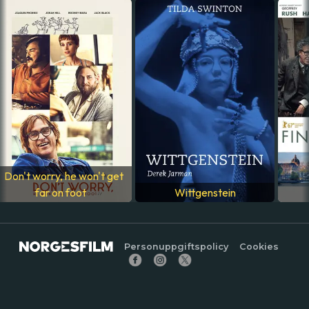
LAND
Italien
SPRÅK
Italienska
Don't worry, he won't get
far on foot
Wittgenstein
Personuppgiftspolicy
Cookies