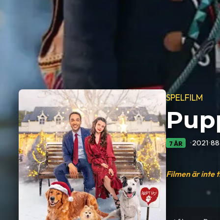
SPELFILM
Pupp
•
2021
•
88
7 ÅR
Filmen är inte 