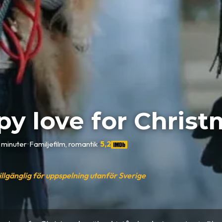
y love for Christ
 minuter
•
Familjefilm, romantik
•
5,2
tillgänglig för uppspelning utanför Sverige