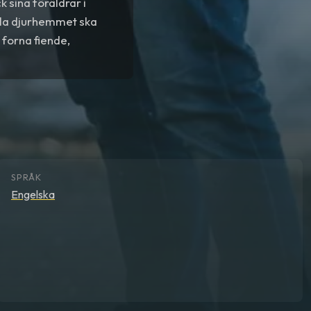
 sina föräldrar i
ala djurhemmet ska
 forna fiende,
SPRÅK
Engelska