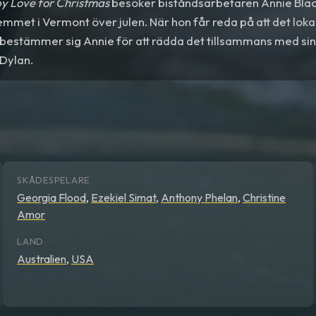
y Love for Christmas
besöker biståndsarbetaren Annie Black
met i Vermont över julen. När hon får reda på att det lok
bestämmer sig Annie för att rädda det tillsammans med sin
 Dylan.
SKÅDESPELARE
Georgia Flood
,
Ezekiel Simat
,
Anthony Phelan
,
Christine
Amor
LAND
Australien
,
USA