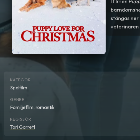
I filmen
Pupp
barndomshem
stängas ner 
veterinären
KATEGORI
Spelfilm
GENRE
Familjefilm, romantik
REGISSÖR
Tori Garrett