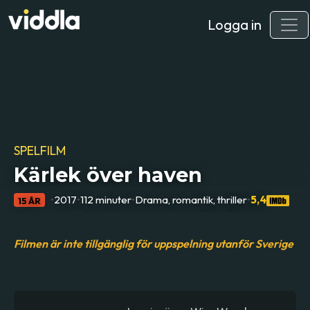
Logga in
SPELFILM
Kärlek över haven
•
2017
•
112 minuter
•
Drama, romantik, thriller
•
5,4
15 ÅR
Filmen är inte tillgänglig för uppspelning utanför Sverige