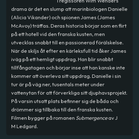
I regissören Wim Wenders
drama är det en slump att marinbiologen Danielle
(Alicia Vikander) och spionen James (James
McAvoy) träffas. Deras historia börjar som en flirt
på ett hotell vid den franska kusten, men
utvecklas snabbt till en passionerad förälskelse.
När de skiljs åt efter en kärleksfull tid åker James
iväg på ett hemligt uppdrag. Han blir snabbt
tillfångatagen och börjar inse att han kanske inte
kommer att överleva sitt uppdrag. Danielle i sin
tur är på väg ner, tusentals meter under
vattenytan för att förverkliga sitt djuphavsprojekt.
På varsin utsatt plats befinner sig de båda och
drömmer sig tillbaka till den franska kusten.
Filmen bygger på romanen
Submergence
av J
M Ledgard.