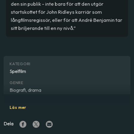
den sin publik - inte bara för att den utgör
startskottet för John Ridleys karriär som
långfilmsregissör, eller för att André Benjamin tar
sitt briljerande till en ny nivå.”
KATEGORI
Spelfilm
GENRE
Biografi, drama
REGISSÖR
Läs mer
John Ridley
Dela
SKÅDESPELARE
André Benjamin
,
Hayley Atwell
,
Imogen Poots