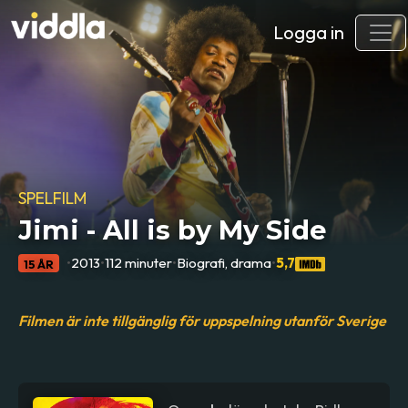
Logga in
SPELFILM
Jimi - All is by My Side
•
2013
•
112 minuter
•
Biografi, drama
•
5,7
15 ÅR
Filmen är inte tillgänglig för uppspelning utanför Sverige