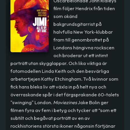
Oscarbelönade John Ridleys
film följer Hendrix från tiden
som okänd
bakgrundsgitarrist på
halvfulla New York-klubbar
fram till genombrottet på
Londons hängivna rockscen
och broderar ut ett intimt
porträtt utan skygglappar. Och lika viktiga är
fotomodellen Linda Keith och den besvärliga
arbetartjejen Kathy Etchingham. Två kvinnor som
fick hans bleka liv att växla in på helt nya och
överraskande spår i det färgsprakande 60-talets
"swinging" London.
Moviezines
Jake Bolin ger
filmen fyra av fem i betyg och tycker att ”som ett
subtilt och begåvat porträtt av en av
rockhistoriens största ikoner någonsin förtjänar