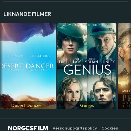
LAND
LIKNANDE FILMER
Storbritannien
SPRÅK
Engelska
T
Desert Dancer
Genius
Personuppgiftspolicy
Cookies