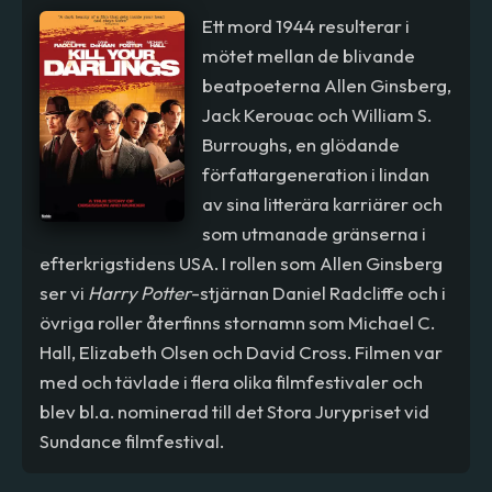
Ett mord 1944 resulterar i
mötet mellan de blivande
beatpoeterna Allen Ginsberg,
Jack Kerouac och William S.
Burroughs, en glödande
författargeneration i lindan
av sina litterära karriärer och
som utmanade gränserna i
efterkrigstidens USA. I rollen som Allen Ginsberg
ser vi
Harry Potter
-stjärnan Daniel Radcliffe och i
övriga roller återfinns stornamn som Michael C.
Hall, Elizabeth Olsen och David Cross. Filmen var
med och tävlade i flera olika filmfestivaler och
blev bl.a. nominerad till det Stora Jurypriset vid
Sundance filmfestival.