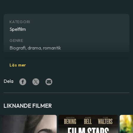
KATEGORI
Spelfilm
GENRE
Biografi, drama, romantik
REGISSÖR
Läs mer
John Krokidas
Dela
SKÅDESPELARE
Daniel Radcliffe
,
Dane DeHaan
,
Michael C. Hall
,
Jack
Huston
,
Ben Foster
,
David Cross
,
Elizabeth Olsen
LIKNANDE FILMER
LAND
USA
SPRÅK