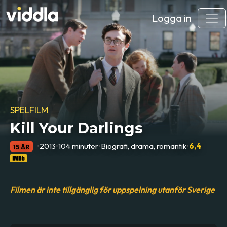
Logga in
SPELFILM
Kill Your Darlings
•
2013
•
104 minuter
•
Biografi, drama, romantik
•
6,4
15 ÅR
Filmen är inte tillgänglig för uppspelning utanför Sverige