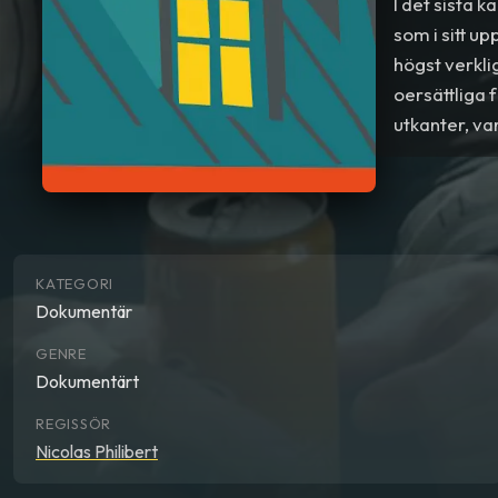
I det sista 
som i sitt 
högst verkl
oersättliga 
utkanter, va
KATEGORI
Dokumentär
GENRE
Dokumentärt
REGISSÖR
Nicolas Philibert