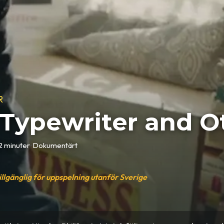
R
 Typewriter and 
2 minuter
•
Dokumentärt
tillgänglig för uppspelning utanför Sverige