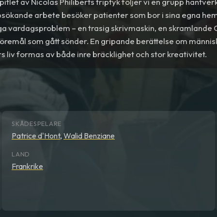
kapitlet av Nicolas Philiberts triptyk följer vi en grupp hant
uppsökande arbete besöker patienter som bor i sina egna he
iga vardagsproblem – en trasig skrivmaskin, en skramlande 
föremål som gått sönder. En gripande berättelse om männis
rs liv formas av både inre bräcklighet och stor kreativitet.
SKÅDESPELARE
Patrice d'Hont
,
Walid Benziane
LAND
Frankrike