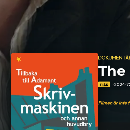
DOKUMENTÄ
The
•
2024
•
7
11 ÅR
Filmen är inte 