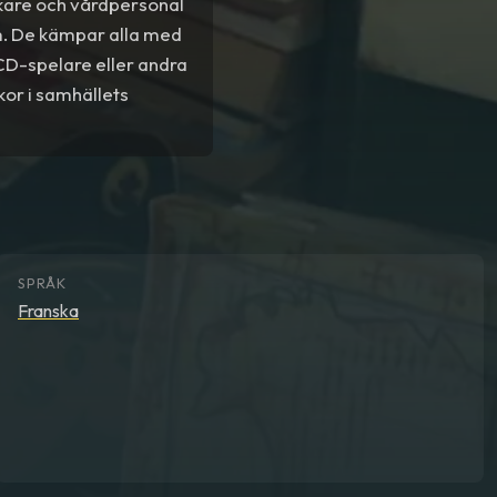
verkare och vårdpersonal
m. De kämpar alla med
CD-spelare eller andra
kor i samhällets
SPRÅK
Franska