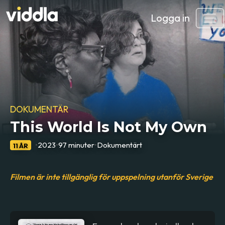
Logga in
DOKUMENTÄR
This World Is Not My Own
•
2023
•
97 minuter
•
Dokumentärt
11 ÅR
Filmen är inte tillgänglig för uppspelning utanför Sverige