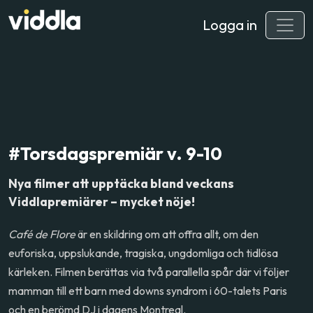
Logga in
#Torsdagspremiär v. 9-10
Nya filmer att upptäcka bland veckans
Viddlapremiärer – mycket nöje!
Café de Flore
är en skildring om att offra allt, om den
euforiska, uppslukande, tragiska, ungdomliga och tidlösa
kärleken. Filmen berättas via två parallella spår där vi följer
mamman till ett barn med downs syndrom i 60-talets Paris
och en berömd DJ i dagens Montreal.