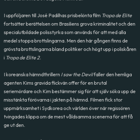
I uppföljaren till José Padilhas prisbelönta film
Tropa de Elite
fortsätter berättelsen om Brasiliens grova kriminalitet och den
specialutbildade polisstyrka som används för att med alla
medel stoppa brottslingarna. Men den här gången finns de
grövsta brottslingarna bland politiker och högt upp i poliskåren
i
Tropa de Elite 2
.
I koreanska hämndthrillern
I saw the Devil
faller den hemliga
agenten Kims gravida flickvän offer för en brutal
seriemördare och Kim bestämmer sig för att själv söka upp de
misstänkta förövarna i jakten på hämnd. Filmen fick stor
uppmärksamhet i Sydkorea och världen över när regissören
tvingades klippa om de mest våldsamma scenerna för att få
ge ut den.