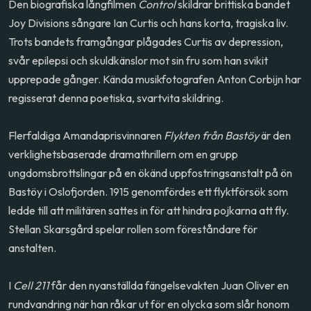
Den biografiska långfilmen
Control
skildrar brittiska bandet
Joy Divisions sångare Ian Curtis och hans korta, tragiska liv.
Trots bandets framgångar plågades Curtis av depression,
svår epilepsi och skuldkänslor mot sin fru som han svikit
upprepade gånger. Kända musikfotografen Anton Corbijn har
regisserat denna poetiska, svartvita skildring.
Flerfaldiga Amandaprisvinnaren
Flykten från Bastöy
är den
verklighetsbaserade dramathrillern om en grupp
ungdomsbrottslingar på en ökänd uppfostringsanstalt på ön
Bastöy i Oslofjorden. 1915 genomfördes ett flyktförsök som
ledde till att militären sattes in för att hindra pojkarna att fly.
Stellan Skarsgård spelar rollen som föreståndare för
anstalten.
I
Cell 211
får den nyanställda fängelsevakten Juan Oliver en
rundvandring när han råkar ut för en olycka som slår honom