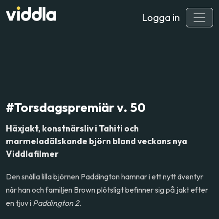
Logga in
#Torsdagspremiär v. 50
Häxjakt, konstnärsliv i Tahiti och
marmeladälskande björn bland veckans nya
Viddlafilmer
Den snälla lilla björnen Paddington hamnar i ett nytt äventyr
när han och familjen Brown plötsligt befinner sig på jakt efter
en tjuv i
Paddington 2
.