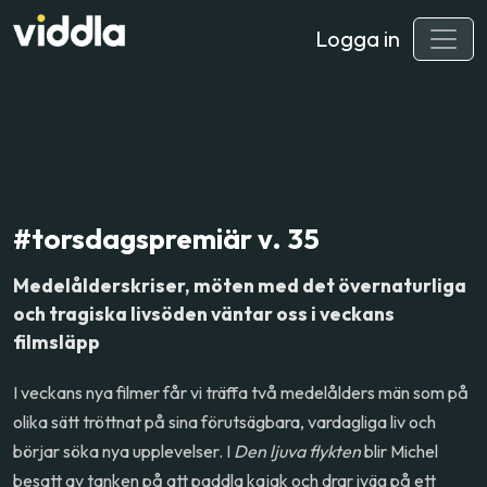
Logga in
#torsdagspremiär v. 35
Medelålderskriser, möten med det övernaturliga
och tragiska livsöden väntar oss i veckans
filmsläpp
I veckans nya filmer får vi träffa två medelålders män som på
olika sätt tröttnat på sina förutsägbara, vardagliga liv och
börjar söka nya upplevelser. I
Den ljuva flykten
blir Michel
besatt av tanken på att paddla kajak och drar iväg på ett