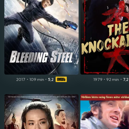
2017
•
109 min
•
5,2
1979
•
92 min
•
7,2