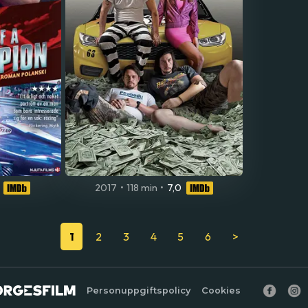
2017
•
118 min
•
7,0
1
2
3
4
5
6
>
Personuppgiftspolicy
Cookies