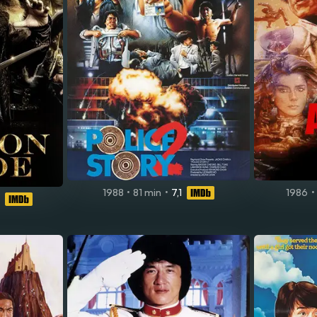
1988
•
81 min
•
7,1
1986
•
9