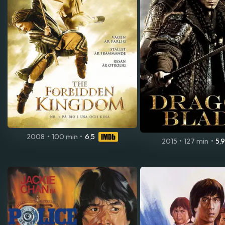
2008
•
100 min
•
6,5
2015
•
127 min
•
5,