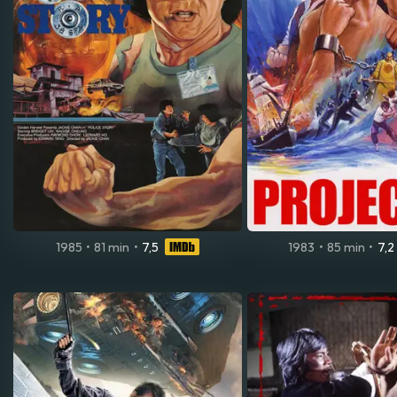
1985
•
81 min
•
7,5
1983
•
85 min
•
7,2