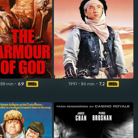
88 min
•
6,9
1991
•
86 min
•
7,2