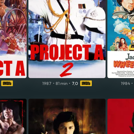
1987
•
81 min
•
7,0
1984
•