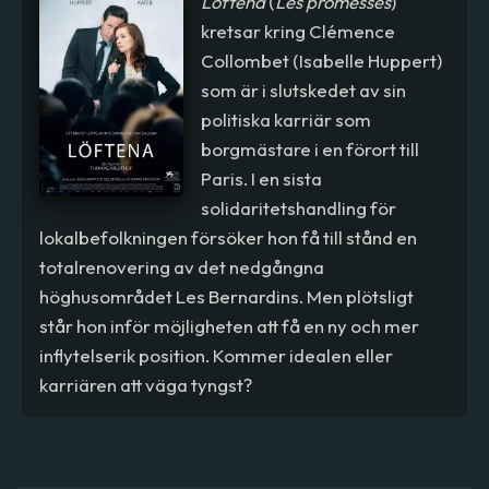
Löftena
(
Les promesses
)
kretsar kring Clémence
Collombet (Isabelle Huppert)
som är i slutskedet av sin
politiska karriär som
borgmästare i en förort till
Paris. I en sista
solidaritetshandling för
lokalbefolkningen försöker hon få till stånd en
totalrenovering av det nedgångna
höghusområdet Les Bernardins. Men plötsligt
står hon inför möjligheten att få en ny och mer
inflytelserik position. Kommer idealen eller
karriären att väga tyngst?