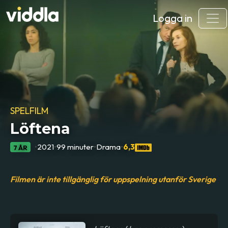
Logga in
SPELFILM
Löftena
•
2021
•
99 minuter
•
Drama
•
6,3
7 ÅR
Filmen är inte tillgänglig för uppspelning utanför Sverige