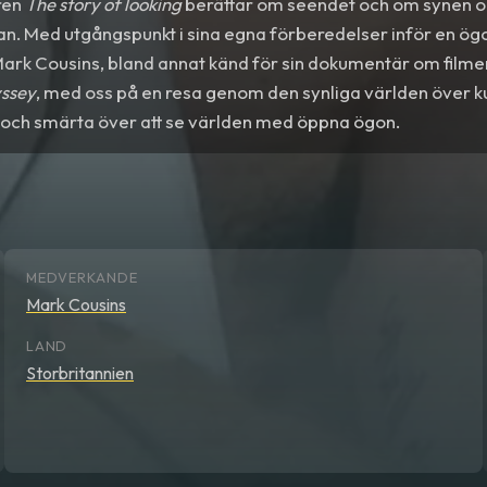
ren
The story of looking
berättar om seendet och om synen o
n. Med utgångspunkt i sina egna förberedelser inför en ög
ark Cousins, bland annat känd för sin dokumentär om filmen
yssey
, med oss på en resa genom den synliga världen över ku
 och smärta över att se världen med öppna ögon.
MEDVERKANDE
Mark Cousins
LAND
Storbritannien