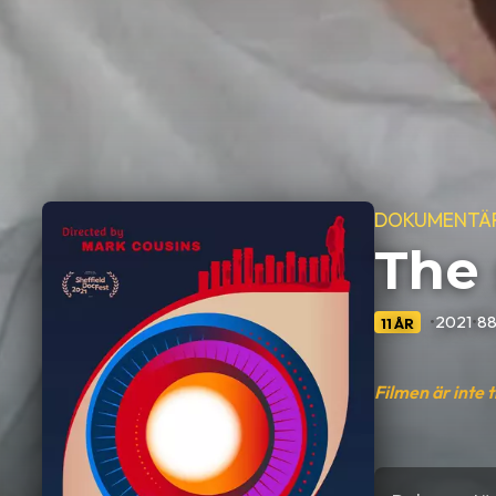
DOKUMENTÄ
The 
•
2021
•
88
11 ÅR
Filmen är inte 