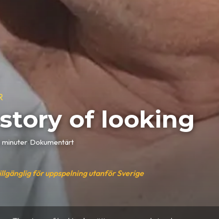
R
story of looking
 minuter
•
Dokumentärt
tillgänglig för uppspelning utanför Sverige