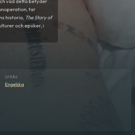
ch vad detta betyder
onoperation, tar
s historia,
The Story of
lturer och epoker, i
SPRÅK
Engelska