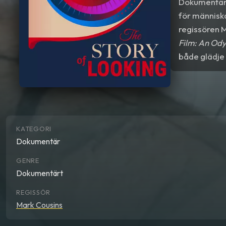
Dokumentä
för människa
regissören M
Film: An Od
både glädje
KATEGORI
Dokumentär
GENRE
Dokumentärt
REGISSÖR
Mark Cousins