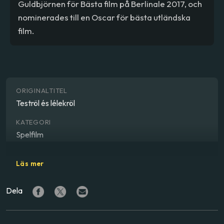
Guldbjörnen för Bästa film på Berlinale 2017, och
nominerades till en Oscar för bästa utländska
film.
ORIGINALTITEL
Teströl és lélekröl
KATEGORI
Spelfilm
GENRE
Läs mer
Drama, fantasy, romantik, bechdeltestad
Dela
REGISSÖR
Ildikó Enyedi