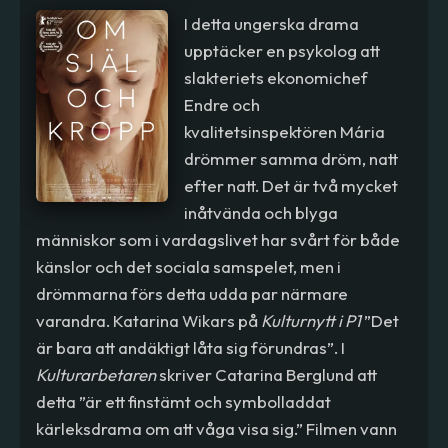
I detta ungerska drama
upptäcker en psykolog att
slakteriets ekonomichef
Endre och
kvalitetsinspektören Mária
drömmer samma dröm, natt
efter natt. Det är två mycket
inåtvända och blyga
människor som i vardagslivet har svårt för både
känslor och det sociala samspelet, men i
drömmarna förs detta udda par närmare
varandra. Katarina Wikars på
Kulturnytt
i P1
”Det
är bara att andäktigt låta sig förundras”. I
Kulturarbetaren
skriver Catarina Berglund att
detta ”är ett finstämt och symbolladdat
kärleksdrama om att våga visa sig.” Filmen vann