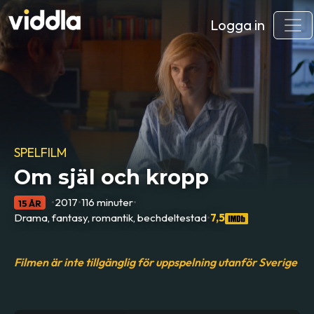
Logga in
SPELFILM
Om själ och kropp
•
2017
•
116 minuter
•
15 ÅR
Drama, fantasy, romantik, bechdeltestad
•
7,5
Filmen är inte tillgänglig för uppspelning utanför Sverige