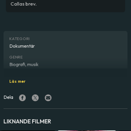
Callas brev.
KATEGORI
Dokumentär
GENRE
Biografi, musik
REGISSÖR
Läs mer
Tom Volf
Dela
SKÅDESPELARE
Grace Kelly
,
Jacqueline Kennedy
,
Brigitte Bardot
MEDVERKANDE
LIKNANDE FILMER
Fanny Ardant
,
Maria Callas
,
Aristotle Onassis