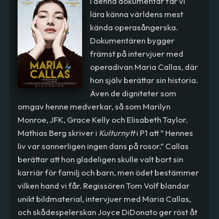
I denna dokumentär får vi
lära känna världens mest
kända operasångerska.
Dokumentären bygger
främst på intervjuer med
operadivan Maria Callas, där
hon själv berättar sin historia.
Även de digniteter som
omgav henne medverkar, så som Marilyn
Monroe, JFK, Grace Kelly och Elisabeth Taylor.
Mathias Berg skriver i
Kulturnytt
i P1 att ” Hennes
liv var sannerligen ingen dans på rosor.” Callas
berättar att hon gladeligen skulle valt bort sin
karriär för familj och barn, men ödet bestämmer
vilken hand vi får. Regissören Tom Volf blandar
unikt bildmaterial, intervjuer med Maria Callas,
och skådespelerskan Joyce DiDonato ger röst åt