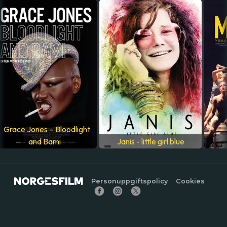
LAND
Frankrike
SPRÅK
Engelska
Grace Jones – Bloodlight
and Bami
Janis - little girl blue
Personuppgiftspolicy
Cookies