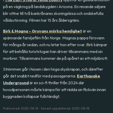
på en vägkrog på landsbygden i Arizona. En resande säljare
blir vittne till två bankrånares skoningslösa och ondskefulla
våldsutövning. Filmen har 15 års åldersgräns.
Birk & Magna – Gruvans mörka hemlighet
är en
spännande familjefilm från Norge. Magnas pappa försvann
för många år sedan, och nu letar hon efter svar. Birk kämpar
för att behålla turiststugan han driver tillsammans med sin
morbror. Tillsammans kommer de på spåret av ett miljöbrott.
Strömmen går i hissen i den höga skyskrapan, och därefter
går det snabbt nedför med passagerarna.
Earthquake
Underground
är en sci-fi thriller från 2024 där
huvudpersonen måste kämpa för att rädda sin flickvän innan
byggnaden kollapsar fullständigt.
Publicerad: 2025-08-14 Senast uppdaterad: 2025-08-18