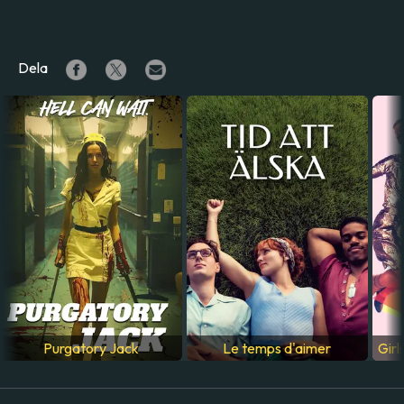
Dela
Purgatory Jack
Le temps d'aimer
Girl