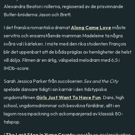
Alexandra Beaton i rollerna, regisserad av de prisvinnande
Butler-bröderna Jason och Brett.
I det franska romantiska dramat
Along Came Love
måste
servitris och ensamstående mamman Madeleine ta några
svåra val i kärleken. I möte med den rika studenten François
blir det uppenbart att de båda präglas av hemligheter de helst
vill dölja. Filmen är en ärlig, välspelad melodram med 6,5 i
IMDb-score.
Sarah Jessica Parker från succéserien
Sex and the City
spelade dansare tidigt i sin karriär i den tidstypiska
ungdomsfilmen
Girls Just Want To Have Fun
. Dans, high
school, ungdomsdrömmar och besvikna föräldrar, allt i en
lagom rosa inpackning och ackompanjerad av klassisk 80-
talspop.
I
The Last Stop in Yuma County
uppstår en gisslansituation