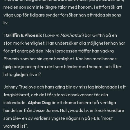
med en son som inte längre talar med honom. I ett försök att
väga upp för tidigare synder försöker han att rädda sin sons
liv.
I
Griffin & Phoenix
(
Love in Manhattan
) bär Griffin på en
stor, mörk hemlighet. Han undersöker alla möjligheter han har
för att ändra på den. Men i processen träffar han vackra
Phoenix som har sin egen hemlighet. Kan han med hennes
hjälp börja acceptera det som händer med honom, och åter
hitta glädjen i livet?
Johnny Truelove och hans gäng blir av misstag inblandade i ett
tragiskt brott, och det får stora konsekvenser för alla
inblandade.
Alpha Dog
är ett drama baserat på verkliga
händelser från Jesse James Hollywoods liv, en knarkhandlare
som blev en av världens yngste någonsin på FBIs "most
wanted list".