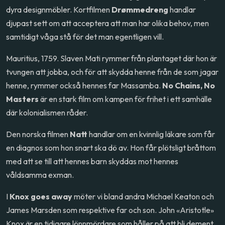
dyra designmöbler. Kortfilmen
Drømmedreng
handlar
djupast sett om att acceptera att man har olika behov, men
samtidigt våga stå för det man egentligen vill.
Mauritius, 1759. Slaven Mati rymmer från plantaget där hon är
tvungen att jobba, och för att skydda henne från de som jagar
henne, rymmer också hennes far Massamba.
No Chains, No
Masters
är en stark film om kampen för frihet i ett samhälle
där kolonialismen råder.
Den norska filmen
Natt
handlar om en kvinnlig läkare som får
en diagnos som hon snart ska dö av. Hon får plötsligt bråttom
med att se till att hennes barn skyddas mot hennes
våldsamma exman.
I
Knox goes away
möter vi bland andra Michael Keaton och
James Marsden som respektive far och son. John «Aristotle»
Knox är en tidigare lönnmördare som håller på att bli dement,