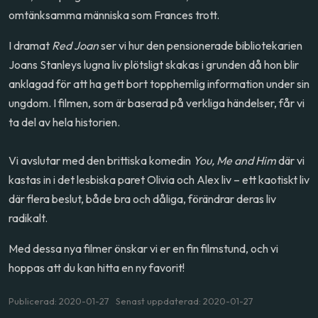
omtänksamma människa som Frances trott.
I dramat
Red Joan
ser vi hur den pensionerade bibliotekarien
Joans Stanleys lugna liv plötsligt skakas i grunden då hon blir
anklagad för att ha gett bort topphemlig information under sin
ungdom. I filmen, som är baserad på verkliga händelser, får vi
ta del av hela historien.
Vi avslutar med den brittiska komedin
You, Me and Him
där vi
kastas in i det lesbiska paret Olivia och Alex liv – ett kaotiskt liv
där flera beslut, både bra och dåliga, förändrar deras liv
radikalt.
Med dessa nya filmer önskar vi er en fin filmstund, och vi
hoppas att du kan hitta en ny favorit!
Publicerad: 2020-01-27 Senast uppdaterad: 2020-01-27