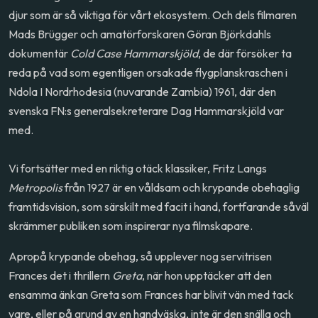
djur som är så viktiga för vårt ekosystem. Och dels filmaren
Mads Brügger och amatörforskaren Göran Björkdahls
dokumentär
Cold Case Hammarskjöld
, de där försöker ta
reda på vad som egentligen orsakade flygplanskraschen i
Ndola I Nordrhodesia (nuvarande Zambia) 1961, där den
svenska FN:s generalsekreterare Dag Hammarskjöld var
med.
Vi fortsätter med en riktig otäck klassiker, Fritz Langs
Metropolis
från 1927 är en våldsam och krypande obehaglig
framtidsvision, som särskilt med facit i hand, fortfarande såväl
skrämmer publiken som inspirerar nya filmskapare.
Apropå krypande obehag, så upplever nog servitrisen
Frances det i thrillern
Greta
, när hon upptäcker att den
ensamma änkan Greta som Frances har blivit vän med tack
vare, eller på grund av en handväska, inte är den snälla och