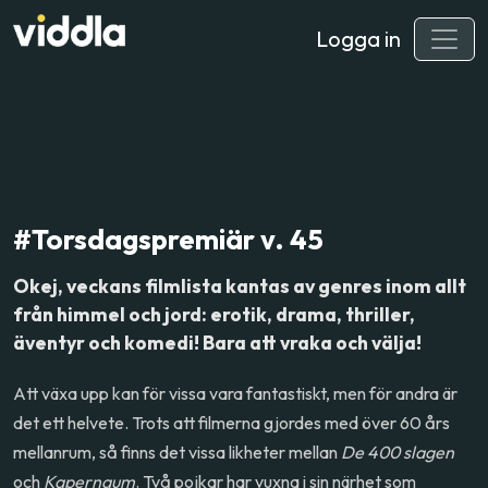
Logga in
#Torsdagspremiär v. 45
Okej, veckans filmlista kantas av genres inom allt
från himmel och jord: erotik, drama, thriller,
äventyr och komedi! Bara att vraka och välja!
Att växa upp kan för vissa vara fantastiskt, men för andra är
det ett helvete. Trots att filmerna gjordes med över 60 års
mellanrum, så finns det vissa likheter mellan
De 400 slagen
och
Kapernaum
. Två pojkar har vuxna i sin närhet som