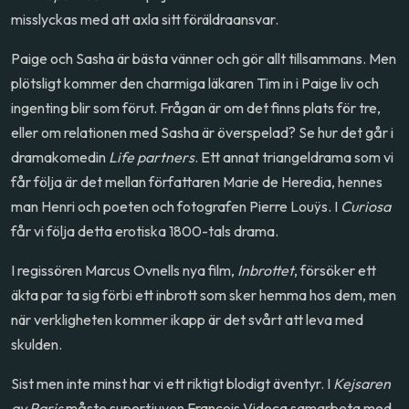
misslyckas med att axla sitt föräldraansvar.
Paige och Sasha är bästa vänner och gör allt tillsammans. Men
plötsligt kommer den charmiga läkaren Tim in i Paige liv och
ingenting blir som förut. Frågan är om det finns plats för tre,
eller om relationen med Sasha är överspelad? Se hur det går i
dramakomedin
Life partners
. Ett annat triangeldrama som vi
får följa är det mellan författaren Marie de Heredia, hennes
man Henri och poeten och fotografen Pierre Louÿs. I
Curiosa
får vi följa detta erotiska 1800-tals drama.
I regissören Marcus Ovnells nya film,
Inbrottet
, försöker ett
äkta par ta sig förbi ett inbrott som sker hemma hos dem, men
när verkligheten kommer ikapp är det svårt att leva med
skulden.
Sist men inte minst har vi ett riktigt blodigt äventyr. I
Kejsaren
av Paris
måste supertjuven Francois Vidocq samarbeta med