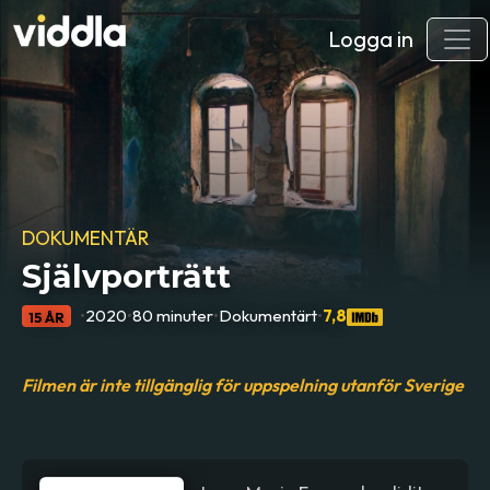
Logga in
DOKUMENTÄR
Självporträtt
•
2020
•
80 minuter
•
Dokumentärt
•
7,8
15 ÅR
Filmen är inte tillgänglig för uppspelning utanför Sverige