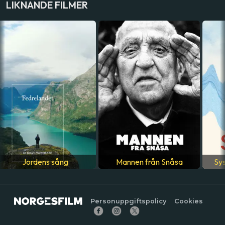
LIKNANDE FILMER
Lene Marie Fossen
LAND
Norge
SPRÅK
Norska
Jordens sång
Mannen från Snåsa
Sys
Personuppgiftspolicy
Cookies