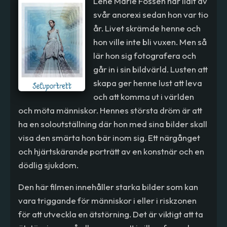
Lene Marie Fossen har lidit av
svår anorexi sedan hon var tio
år. Livet skrämde henne och
hon ville inte bli vuxen. Men så
lär hon sig fotografera och
går in i sin bildvärld. Lusten att
skapa ger henne lust att leva
och att komma ut i världen
och möta människor. Hennes största dröm är att
ha en soloutställning där hon med sina bilder skall
visa den smärta hon bär inom sig. Ett närgånget
och hjärtskärande porträtt av en konstnär och en
dödlig sjukdom.
Den här filmen innehåller starka bilder som kan
vara triggande för människor i eller i riskzonen
för att utveckla en ätstörning. Det är viktigt att ta