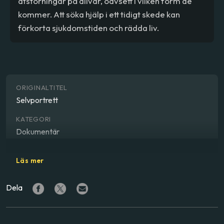
ätstörningar på allvar, oavsett i vilken form de
kommer. Att söka hjälp i ett tidigt skede kan
förkorta sjukdomstiden och rädda liv.
ORIGINALTITEL
Selvportrett
KATEGORI
Dokumentär
GENRE
Läs mer
Dokumentärt
Dela
REGISSÖR
Espen Wallin
,
Katja Høgset
,
Margreth Olin
MEDVERKANDE