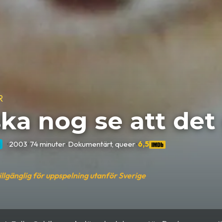
R
ka nog se att det
•
2003
•
74 minuter
•
Dokumentärt, queer
•
6,5
tillgänglig för uppspelning utanför Sverige