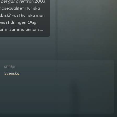
 det går över
från 2003
mosexualitet. Hur ska
sbisk? Fast hur ska man
ons i tidningen
Okej
 hon in samma annons
n handlar om. Mycket
SPRÅK
Svenska