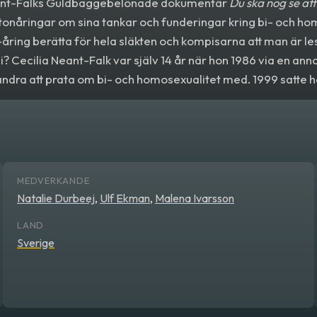
eant-Falks Guldbaggebelönade dokumentär
Du ska nog se att
 tonåringar om sina tankar och funderingar kring bi- och ho
ring berätta för hela släkten och kompisarna att man är le
li? Cecilia Neant-Falk var själv 14 år när hon 1986 via en ann
andra att prata om bi- och homosexualitet med. 1999 satte
m då i kontakt med My, Joppe och Natalie som dokumentäre
t har tjejerna själva bidragit med och filmat.
MEDVERKANDE
Natalie Durbeej
,
Ulf Ekman
,
Malena Ivarsson
LAND
Sverige