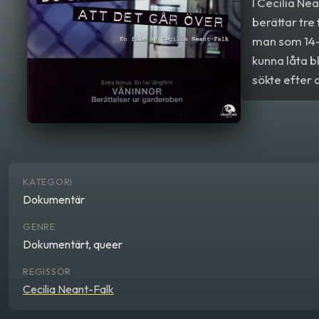
I Cecilia N
berättar tre
man som 14-å
kunna låta b
sökte efter 
igen och ko
av materiale
KATEGORI
Dokumentär
GENRE
Dokumentärt, queer
REGISSÖR
Cecilia Neant-Falk