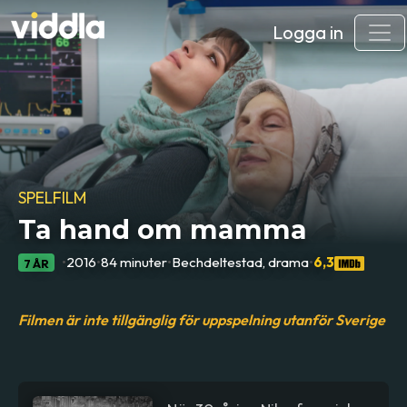
Logga in
SPELFILM
Ta hand om mamma
•
2016
•
84 minuter
•
Bechdeltestad, drama
•
6,3
7 ÅR
Filmen är inte tillgänglig för uppspelning utanför Sverige