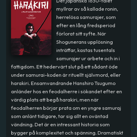
Det japanska 1630-talet
myllrar av så kallade ronin,
herrelösa samurajer, som
efter en lång fredsperiod
förlorat sitt syfte. När
Shogunerans upplösning
inträffar, kastas tusentals
samurajer ur arbete och in i
fattigdom. Ett hedervärt slut på ett sådant öde
under samurai-koden är rituellt självmord, eller
harakiri. Ensamvandrande Hanshiro Tsugumo
anländer hos en feodalherre i sökandet efter en
värdig plats att begå harakiri, men när
feodalherren börjar prata om en yngre samuraj
som anlänt tidigare, tar sig allt en oväntad
vändning. Det är en intressant historia som
bygger på komplexitet och spänning. Dramatiskt