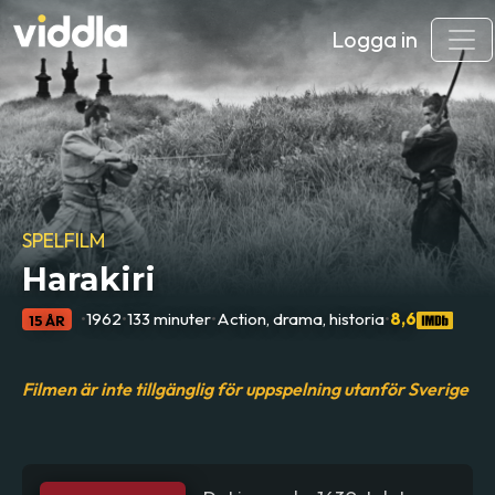
Logga in
SPELFILM
Harakiri
•
1962
•
133 minuter
•
Action, drama, historia
•
8,6
15 ÅR
Filmen är inte tillgänglig för uppspelning utanför Sverige