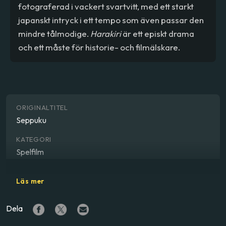
fotograferad i vackert svartvitt, med ett starkt
japanskt intryck i ett tempo som även passar den
mindre tålmodige.
Harakiri
är ett episkt drama
och ett måste för historie- och filmälskare.
ORIGINALTITEL
Seppuku
KATEGORI
Spelfilm
GENRE
Läs mer
Action, drama, historia
Dela
REGISSÖR
Masaki Kobayashi