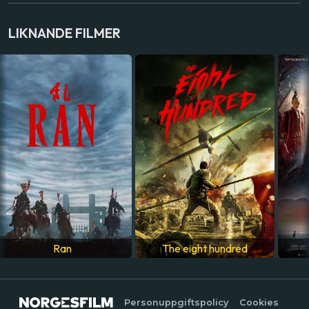
SKÅDESPELARE
LIKNANDE FILMER
Tatsuya Nakadai
,
Akira Ishihama
,
Shima Iwashita
LAND
Japan
SPRÅK
Japanska
Ran
The eight hundred
Personuppgiftspolicy
Cookies