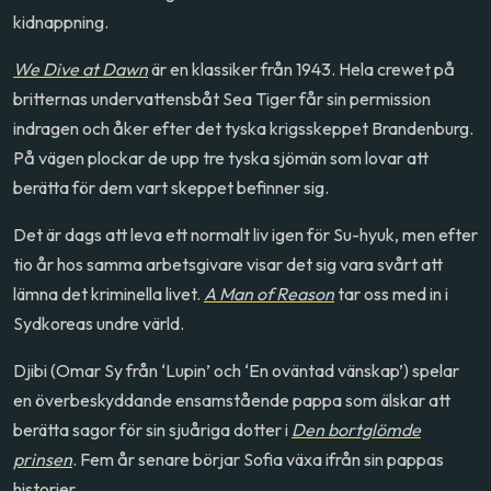
kidnappning.
We Dive at Dawn
är en klassiker från 1943. Hela crewet på
britternas undervattensbåt Sea Tiger får sin permission
indragen och åker efter det tyska krigsskeppet Brandenburg.
På vägen plockar de upp tre tyska sjömän som lovar att
berätta för dem vart skeppet befinner sig.
Det är dags att leva ett normalt liv igen för Su-hyuk, men efter
tio år hos samma arbetsgivare visar det sig vara svårt att
lämna det kriminella livet.
A Man of Reason
tar oss med in i
Sydkoreas undre värld.
Djibi (Omar Sy från ‘Lupin’ och ‘En oväntad vänskap’) spelar
en överbeskyddande ensamstående pappa som älskar att
berätta sagor för sin sjuåriga dotter i
Den bortglömde
prinsen
. Fem år senare börjar Sofia växa ifrån sin pappas
historier.