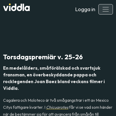
Logga in
Torsdagspremiär v. 25-26
En medelålders, småförälskad och svartsjuk
fransman, en överbeskyddande pappa och
rocklegenden Joan Baez bland veckans filmer i
Viddla.
Cagalera och Moloteco är två smågangstrar i ett av Mexico
Citys fattigare kvarter. I
Chicuarotes
får vi se vad som händer
när de bestämmer sig för att avancera från smårån till