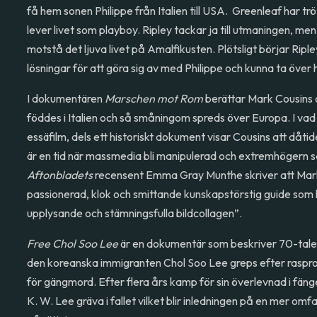
få hem sonen Philippe från Italien till USA. Greenleaf har trö
lever livet som playboy. Ripley tackar ja till utmaningen, men 
motstå det ljuva livet på Amalfikusten. Plötsligt börjar Ripl
lösningar för att göra sig av med Philippe och kunna ta över h
I dokumentären
Marschen mot Rom
berättar Mark Cousins
föddes i Italien och så småningom spreds över Europa. I vad
essäfilm, dels ett historiskt dokument visar Cousins att dåtid
är en tid när massmedia bli manipulerad och extremhögern s
Aftonbladets
recensent Emma Gray Munthe skriver att Mark
passionerad, klok och smittande kunskapstörstig guide som
upplysande och stämningsfulla bildcollagen”.
Free Chol Soo Lee
är en dokumentär som beskriver 70-talet
den koreanska immigranten Chol Soo Lee greps efter rasprofi
för gängmord. Efter flera års kamp för sin överlevnad i fänge
K. W. Lee gräva i fallet vilket blir inledningen på en mer om