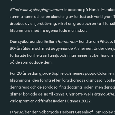
Blind willow, sleeping woman
är baserad på Haruki Muraka
samma namn och är en blandning av fantasi och verklighet. T
drabbas av en jordbävning, vilket en groda och en katt försö
tillsammans med tre egenartade människor.
Den sydkoreanska thrillern
Remember
handlar om Pil-Joo, t
80-årsåldern och med begynnande Alzheimer. Under den ja
förlorade han hela sin familj, och innan minnet sviker hon
på de som dödade dem.
För 20 år sedan gjorde Sophie och hennes pappa Calum en 
tillsammans, den första efter föräldrarnas skilsmässa. Sophie
denna resa och de sorglösa, fina dagarna i solen, men där
alltmer började ge sig till känna. Charlotte Wells drama
Afte
världspremiär vid filmfestivalen i Cannes 2022.
I
Het sol
ber den välbärgade Herbert Greenleaf Tom Ripley o