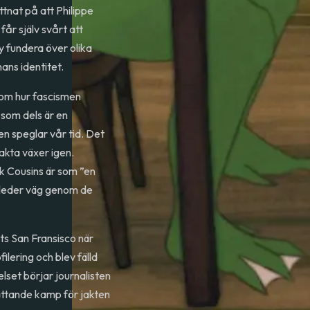
ttnat på att Philippe
får själv svårt att
ey fundera över olika
ans identitet.
 om hur fascismen
 som dels är en
en speglar vår tid. Det
akta växer igen.
 Cousins är som ”en
 leder väg genom de
s San Fransisco när
lering och blev fälld
lset börjar journalisten
fattande kamp för jakten