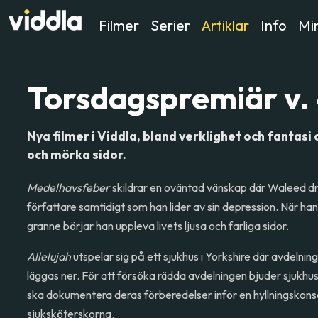
Filmer
Serier
Artiklar
Info
Min
Torsdagspremiär v.
Nya filmer i Viddla, bland verklighet och fantasi 
och mörka sidor.
Medelhavsfeber
skildrar en oväntad vänskap där Waleed d
författare samtidigt som han lider av sin depression. När han
granne börjar han uppleva livets ljusa och farliga sidor.
Allelujah
utspelar sig på ett sjukhus i Yorkshire där avdelnin
läggas ner. För att försöka rädda avdelningen bjuder sjukhu
ska dokumentera deras förberedelser inför en hyllningskonser
sjuksköterskorna.