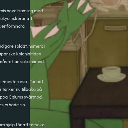
mis novellsamling med
okyo riskerar att
ker förhindra
idigare soldat, numera i
panska kolonialtiden
om måste han söka hämnd
semesterresa i Turkiet
 tänker nu tillbaka på
 pappa Calums svårmod
rsun
hade sin
m hjälp för att försöka