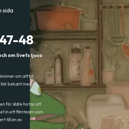
 sida
 47-48
och om livets ljusa
römmer om att bli
 blir bekant med sin
gen för äldre hotas att
set in ett filmteam som
t till en av