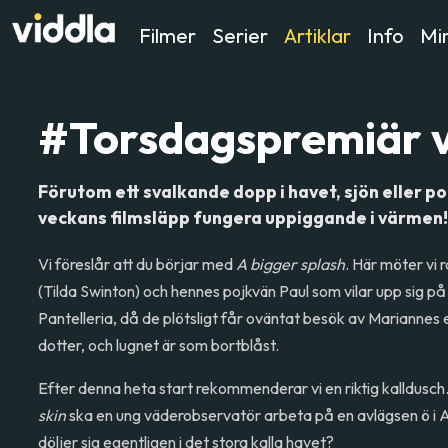
Filmer
Serier
Artiklar
Info
Min
#Torsdagspremiär v
Förutom ett svalkande dopp i havet, sjön eller p
veckans filmsläpp fungera uppiggande i värmen
Vi föreslår att du börjar med
A bigger splash
. Här möter vi
(Tilda Swinton) och hennes pojkvän Paul som vilar upp sig på
Pantelleria, då de plötsligt får oväntat besök av Marianne
dotter, och lugnet är som bortblåst.
Efter denna heta start rekommenderar vi en riktig kalldusch.
skin
ska en ung väderobservatör arbeta på en avlägsen ö i 
döljer sig egentligen i det stora kalla havet?