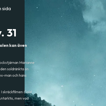
 sida
. 31
oolen kan även
!
 rockstjärnan Marianne
 den soldränkta ön
s ex-man och hans
 I skräckfilmen
Cold
Antarktis, men vad