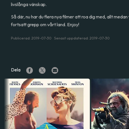
livslånga vänskap.
Så där, nu har du flera nya filmer att roa dig med, allt meda
fortsatt grepp om vårt land. Enjoy!
Publicerad: 2019-07-30 Senast uppdaterad: 2019-07-30
Dela