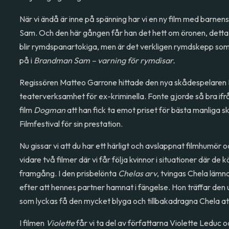
När vi ändå är inne på spänning har vi en ny film med barne
Sam. Och den här gången får han det hett om öronen, dett
blir rymdspanartokiga, men är det verkligen rymdskepp som
på i
Brandman Sam – varning för rymdisar.
Regissören Matteo Garrone hittade den nya skådespelaren 
teaterverksamhet för ex-kriminella. Fonte gjorde så bra ifrå
film
Dogman
att han fick ta emot priset för bästa manliga
Filmfestival för sin prestation.
Nu gissar vi att du har ett härligt och avslappnat filmhumö
vidare två filmer där vi får följa kvinnor i situationer där de
framgång. I den prisbelönta
Chelas arv
, tvingas Chela lämna
efter att hennes partner hamnat i fängelse. Hon träffar den
som lyckas få den mycket blyga och tillbakadragna Chela att
I filmen
Violette
får vi ta del av författarna Violette Leduc