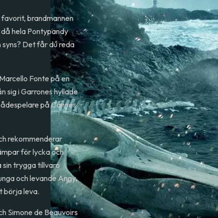
ns favorit, brandmannen
a då hela Pontypandy
 syns? Det får du reda
Marcello Fonte på en
n sig i Garrones hyllade
 skådespelare på Cannes
r och rekommenderar
 kämpar för lycka och
 sin trygga tillvaro
 unga och levande Angy,
 börja leva.
 och Simone de Beauvoirs