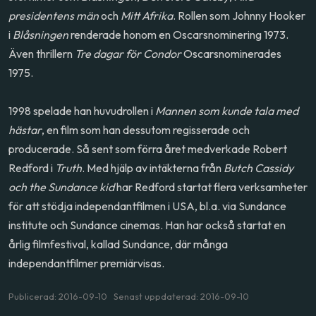
presidentens män
och
Mitt Afrika
. Rollen som Johnny Hooker
i
Blåsningen
renderade honom en Oscarsnominering 1973.
Även thrillern
Tre dagar för Condor
Oscarsnominerades
1975.
1998 spelade han huvudrollen i
Mannen som kunde tala med
hästar
, en film som han dessutom regisserade och
producerade. Så sent som förra året medverkade Robert
Redford i
Truth
. Med hjälp av intäkterna från
Butch Cassidy
och the Sundance kid
har Redford startat flera verksamheter
för att stödja independantfilmen i USA, bl.a. via Sundance
institute och Sundance cinemas. Han har också startat en
årlig filmfestival, kallad Sundance, där många
independantfilmer premiärvisas.
Publicerad: 2016-09-10 Senast uppdaterad: 2016-09-10