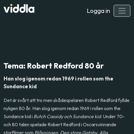
Logga in
Tema: Robert Redford 80 år
Han slog igenom redan 1969 i rollen som the
Sundance kid
Det är svårt att tro men skådespelaren Robert Redford fyllde
nyligen 80 år. Han slog igenom redan 1969 i rollen som the
Sundance kid i
Butch Cassidy och Sundance kid
. Under 70-
och 80 talen spelade Robert Redford i Oscarsvinnande
storfilmer som
Blåsningen
,
Den store Gatsby
,
Alla