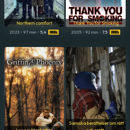
Northern comfort
Thank You for Smoking
2023
•
97 min
•
5,4
2005
•
92 min
•
7,5
Samiska berättelser om rätt