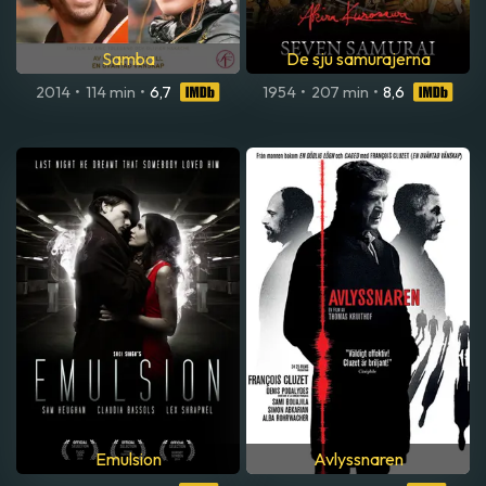
Samba
De sju samurajerna
2014
•
114 min
•
6,7
1954
•
207 min
•
8,6
Emulsion
Avlyssnaren