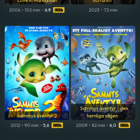
Love in Manhattan
och orätt
2006
•
102 min
•
6,9
2023
•
72 min
Sammys äventyr - den
Sammys äventyr 2
hemliga vägen
2012
•
90 min
•
5,6
2009
•
82 min
•
6,0