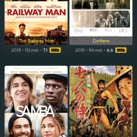
The Railway Man
Dottern
2013
•
112 min
•
7,1
2015
•
96 min
•
6,6