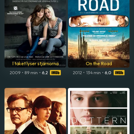
I taket lyser stjärnorna
On the Road
2009
•
89 min
•
6,2
2012
•
134 min
•
6,0