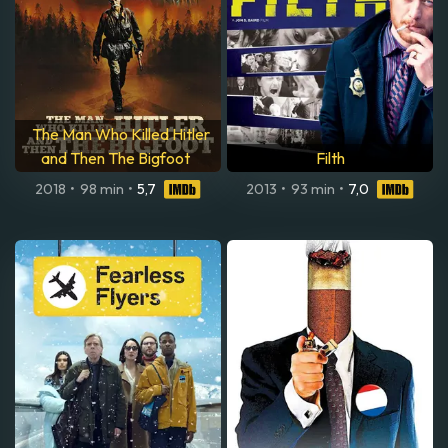
The Man Who Killed Hitler
and Then The Bigfoot
Filth
2018
•
98 min
•
5,7
2013
•
93 min
•
7,0