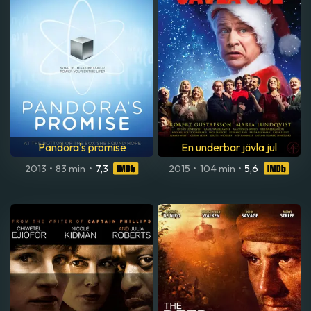
Pandora's promise
En underbar jävla jul
2013
•
83 min
•
7,3
2015
•
104 min
•
5,6