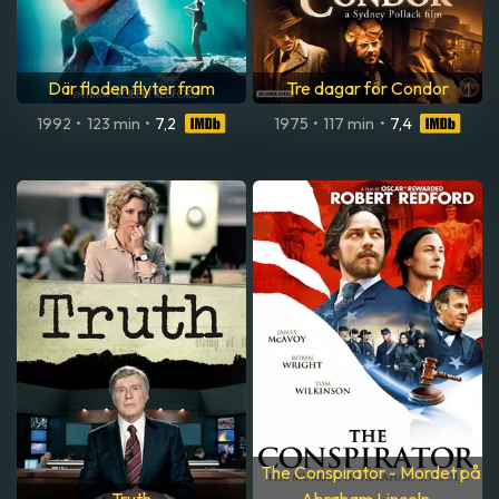
Där floden flyter fram
Tre dagar för Condor
1992
•
123 min
•
7,2
1975
•
117 min
•
7,4
The Conspirator - Mordet på