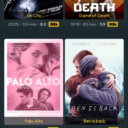
Sin City
Game of Death
2005
•
124 min
•
8,0
1978
•
80 min
•
5,9
Palo Alto
Ben is back