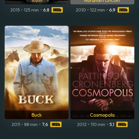
Truth
Abraham Lincoln
2015
•
125 min
•
6,8
2010
•
122 min
•
6,9
Buck
Cosmopolis
2011
•
88 min
•
7,6
2012
•
110 min
•
5,1