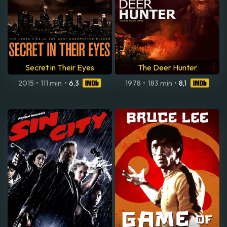
Secret in Their Eyes
The Deer Hunter
2015
•
111 min
•
6,3
1978
•
183 min
•
8,1