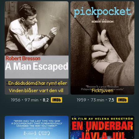
En dödsdömd har rymt eller
Vinden blåser vart den vill
Ficktjuven
1956
•
97 min
•
8,2
1959
•
73 min
•
7,5