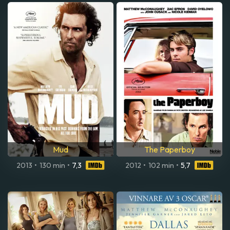
Mud
The Paperboy
2013
•
130 min
•
7,3
2012
•
102 min
•
5,7