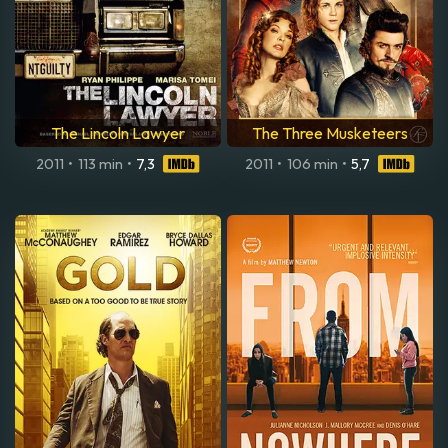
The Lincoln Lawyer
The Three Musketeers
2011
•
113 min
•
7,3
2011
•
106 min
•
5,7