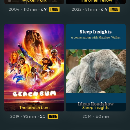
Wicker Park
The other fellow
2004
•
110 min
•
6,9
2022
•
81 min
•
6,4
The beach bum
Sleep Insights
2019
•
95 min
•
5,5
2014
•
60 min