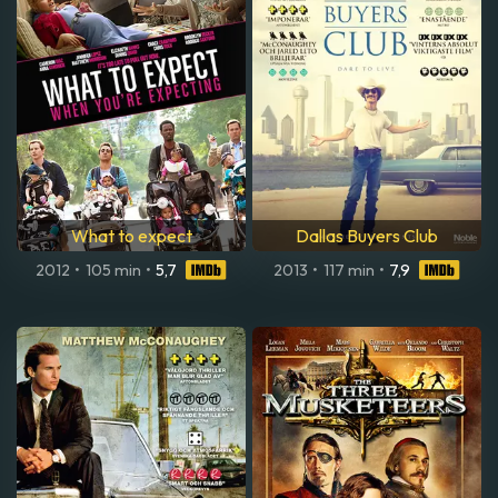
What to expect
Dallas Buyers Club
2012
•
105 min
•
5,7
2013
•
117 min
•
7,9