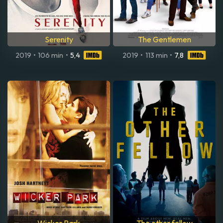
Serenity
The Gentlemen
2019
•
106 min
•
5,4
2019
•
113 min
•
7,8