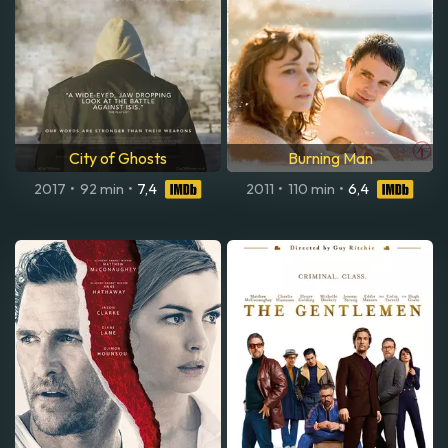
City of Ghosts
Burning Man
2017
•
92 min
•
7,4
2011
•
110 min
•
6,4