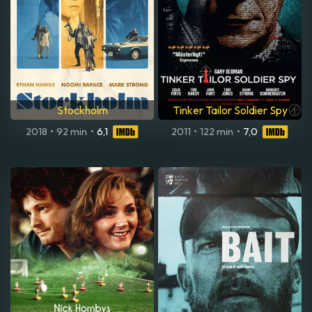
Stockholm
Tinker Tailor Soldier Spy
2018
•
92 min
•
6,1
2011
•
122 min
•
7,0