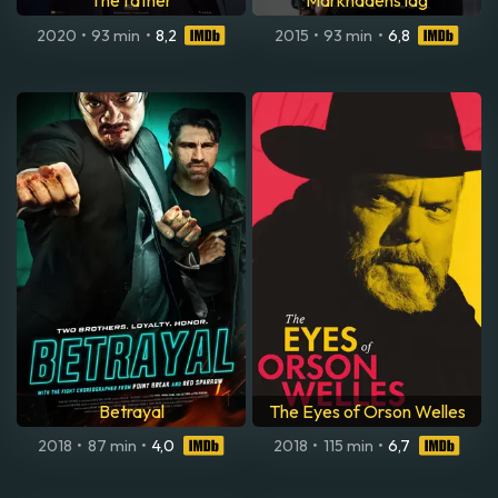
The father
Marknadens lag
2020
•
93 min
•
8,2
2015
•
93 min
•
6,8
Betrayal
The Eyes of Orson Welles
2018
•
87 min
•
4,0
2018
•
115 min
•
6,7