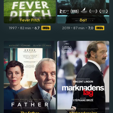
Fever Pitch
Bait
1997
•
82 min
•
6,7
2019
•
87 min
•
7,0