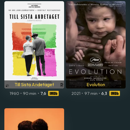
Till Sista Andetaget
Evolution
1960
•
90 min
•
7,6
2021
•
97 min
•
6,3