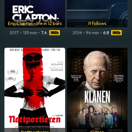
Eric Clapton - life in 12 bars
It follows
2017
•
135 min
•
7,4
2014
•
96 min
•
6,8