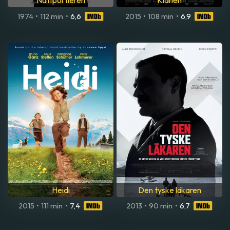
Nattportieren
Klanen
1974
•
112 min
•
6,6
2015
•
108 min
•
6,9
Heidi
Den tyske läkaren
2015
•
111 min
•
7,4
2013
•
90 min
•
6,7