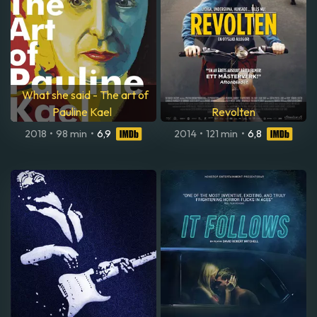
What she said - The art of
Pauline Kael
Revolten
2018
•
98 min
•
6,9
2014
•
121 min
•
6,8