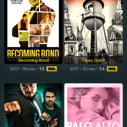
Becoming Bond
Obey Giant
2017
•
95 min
•
7,5
2017
•
92 min
•
7,4