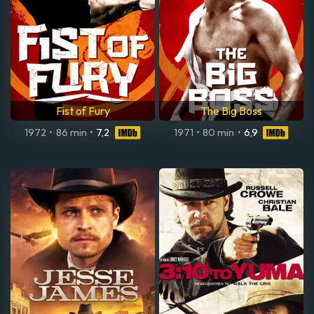
Fist of Fury
The Big Boss
1972
•
86 min
•
7,2
1971
•
80 min
•
6,9