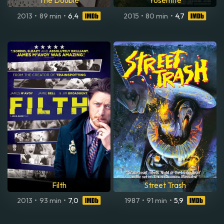
The Double
Yosemite
2013
•
89 min
•
6,4
2015
•
80 min
•
4,7
Filth
Street Trash
2013
•
93 min
•
7,0
1987
•
91 min
•
5,9