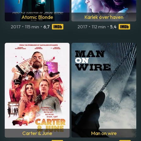
Atomic Blonde
Kärlek över haven
2017
•
115 min
•
6,7
2017
•
112 min
•
5,4
Carter & June
Man on wire