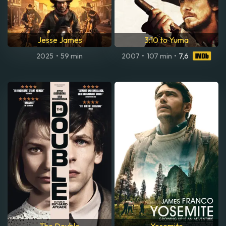
Jesse James
3:10 to Yuma
2025
•
59 min
2007
•
107 min
•
7,6