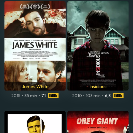
James White
Insidious
2015
•
85 min
•
7,1
2010
•
103 min
•
6,8