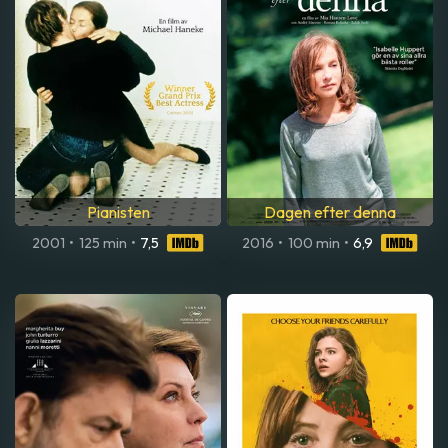
Pianisten
Dagen efter denna
2001
•
125 min
•
7,5
2016
•
100 min
•
6,9