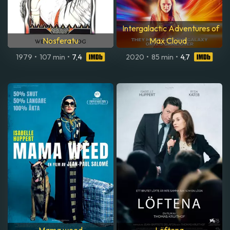
Intergalactic Adventures of
Nosferatu
Max Cloud
1979
•
107 min
•
7,4
2020
•
85 min
•
4,7