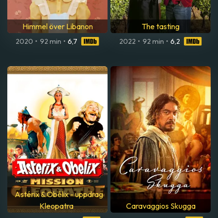
Himmel över Libanon
The tasting
2020
•
92 min
•
6,7
2022
•
92 min
•
6,2
Astérix & Obélix - uppdrag
Kleopatra
Caravaggios Skugga