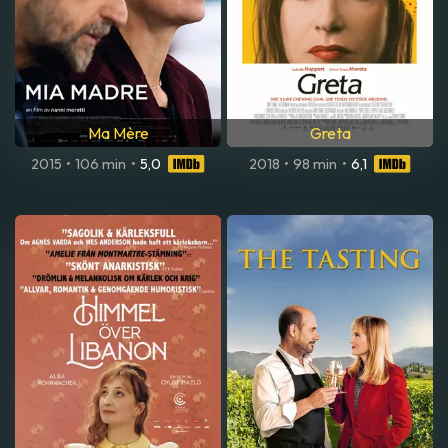
Ma Mère
Greta
2015
•
106 min
•
5,0
2018
•
98 min
•
6,1