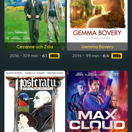
Cézanne och Zola
Gemma Bovery
2016
•
109 min
•
6,1
2014
•
99 min
•
6,4