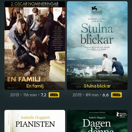
En familj
Stulna blickar
2013
•
116 min
•
7,2
2015
•
89 min
•
6,6