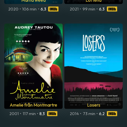
Mama weed
Löftena
2020
•
106 min
•
6,3
2021
•
99 min
•
6,3
Amelie från Montmartre
Losers
2001
•
117 min
•
8,3
2014
•
73 min
•
6,2