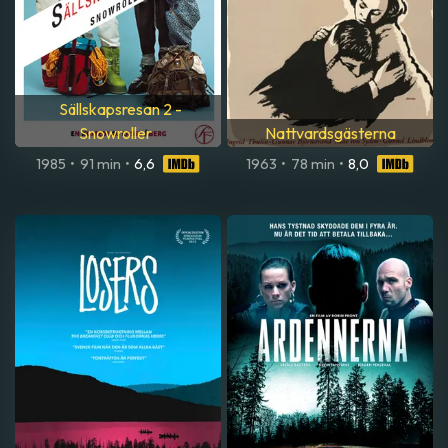
Sällskapsresan 2 -
Snowroller
Nattvardsgästerna
1985
•
91 min
•
6,6
1963
•
78 min
•
8,0