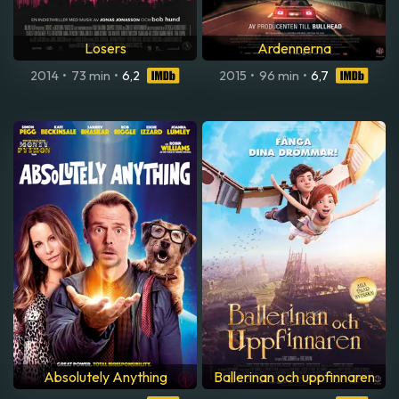
Losers
Ardennerna
2014
•
73 min
•
6,2
2015
•
96 min
•
6,7
Absolutely Anything
Ballerinan och uppfinnaren