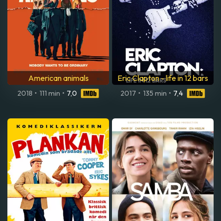
American animals
Eric Clapton - life in 12 bars
2018
•
111 min
•
7,0
2017
•
135 min
•
7,4