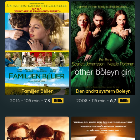
Familjen Bélier
Den andra systern Boleyn
2014
•
105 min
•
7,3
2008
•
115 min
•
6,7