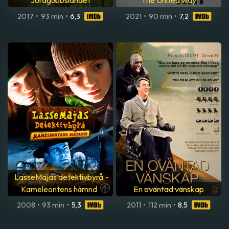
Jordgubbslandet
The United way
2017
•
93 min
•
6,3
2021
•
90 min
•
7,2
LasseMajas detektivbyrå -
Kameleontens hämnd
En oväntad vänskap
2008
•
93 min
•
5,3
2011
•
112 min
•
8,5