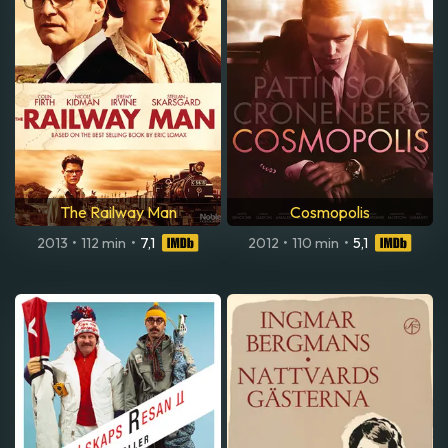
The Railway Man
Cosmopolis
2013
•
112 min
•
7,1
2012
•
110 min
•
5,1