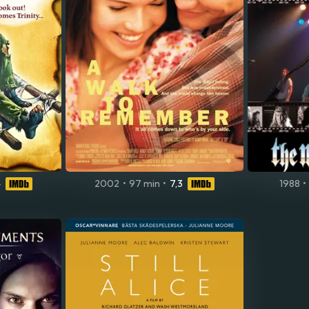
4
2002
•
97 min
•
7,3
1988
•