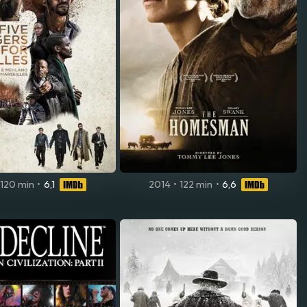
120 min
•
6,1
2014
•
122 min
•
6,6