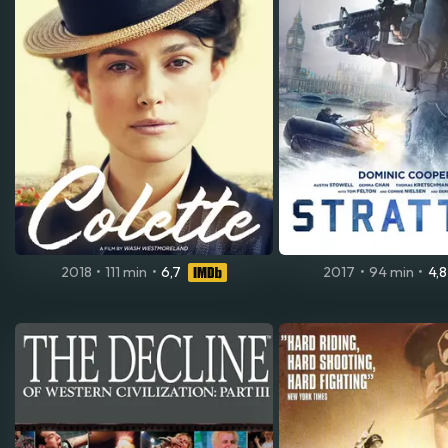
2018
•
111 min
•
6,7
2017
•
94 min
•
4,8