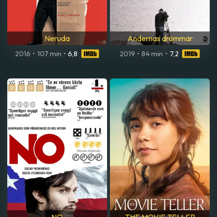
Neruda
Andernas drömmar
2016
•
107 min
•
6,8
2019
•
84 min
•
7,2