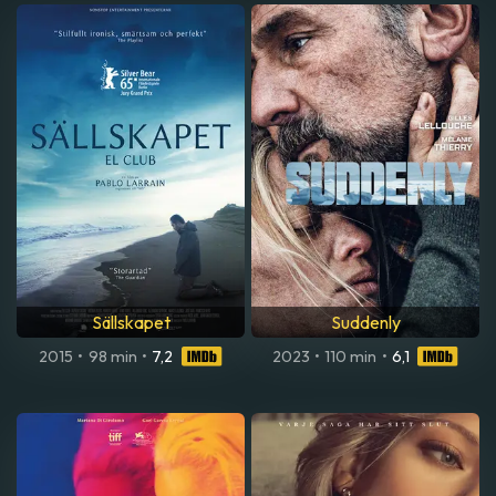
Sällskapet
Suddenly
2015
•
98 min
•
7,2
2023
•
110 min
•
6,1