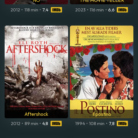
NO
THE MOVIE TELLER
2012
•
118 min
•
7,4
2023
•
116 min
•
6,6
Aftershock
Il postino
2012
•
89 min
•
4,8
1994
•
108 min
•
7,8