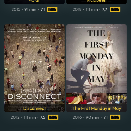
45 år
McQueen
2015
•
91 min
•
7,1
2018
•
111 min
•
7,7
Disconnect
The First Monday in May
2012
•
111 min
•
7,5
2016
•
90 min
•
7,1