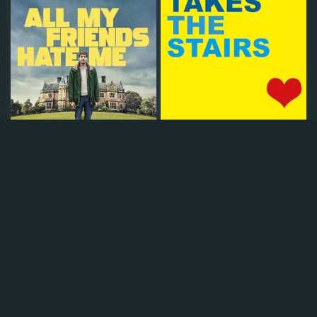
All my friends hate me
Hannah Takes the Stairs
2021
•
95 min
•
6,3
2012
•
83 min
•
5,6