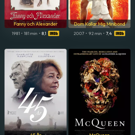
Fanny och Alexander
Dom Kallar Mig Minibond
1981
•
181 min
•
8,1
2007
•
92 min
•
7,4