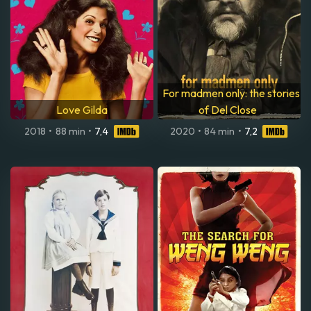
For madmen only: the stories
Love Gilda
of Del Close
2018
•
88 min
•
7,4
2020
•
84 min
•
7,2