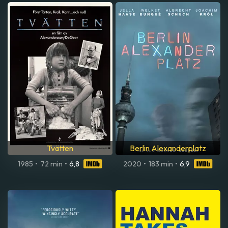
Tvätten
Berlin Alexanderplatz
1985
•
72 min
•
6,8
2020
•
183 min
•
6,9