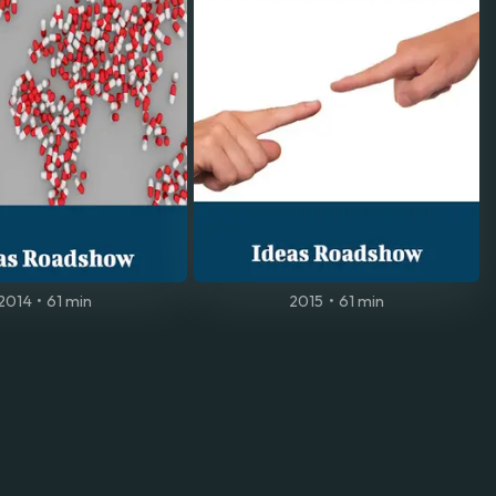
2014
•
61 min
2015
•
61 min