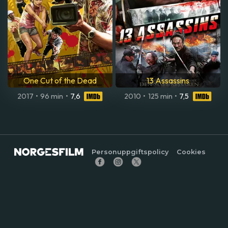
One Cut of the Dead
13 Assassins
2017
•
96 min
•
7,6
2010
•
125 min
•
7,5
Personuppgiftspolicy
Cookies