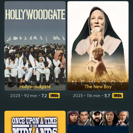
Hollywoodgate
The New Boy
2023
•
92 min
•
7,2
2023
•
116 min
•
5,7