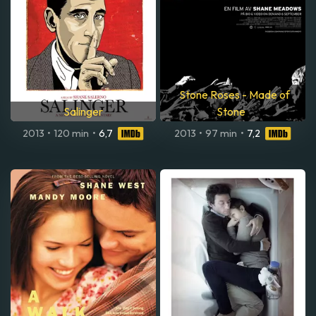
Stone Roses - Made of
Salinger
Stone
2013
•
120 min
•
6,7
2013
•
97 min
•
7,2