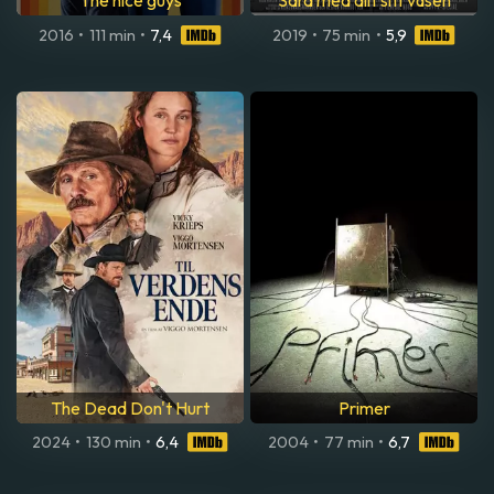
The nice guys
Sara med allt sitt väsen
2016
•
111 min
•
7,4
2019
•
75 min
•
5,9
The Dead Don't Hurt
Primer
2024
•
130 min
•
6,4
2004
•
77 min
•
6,7