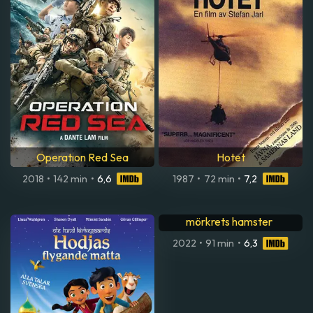
Dark Horse
Howard's end
2015
•
85 min
•
7,3
1992
•
142 min
•
7,4