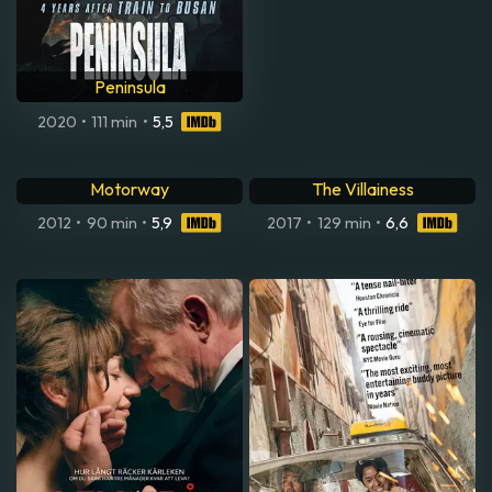
Peninsula
Joint Security Area
2020
•
111 min
•
5,5
2000
•
110 min
•
7,7