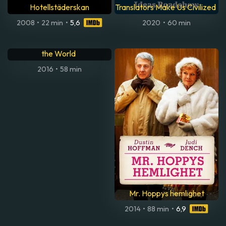
Babbling Barbarians: How
Hotellstäderskan
Translators Make Us Civilized
2008
•
22 min
•
5,6
2020
•
60 min