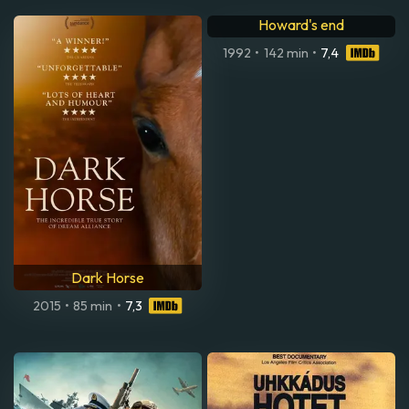
How Social Science Creates
the World
Mr. Hoppys hemlighet
2016
•
58 min
2014
•
88 min
•
6,9