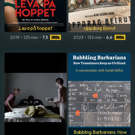
Motorway
The Villainess
2012
•
90 min
•
5,9
2017
•
129 min
•
6,6
Leva på hoppet
Uppdrag Beirut
2019
•
125 min
•
7,3
2023
•
132 min
•
6,6