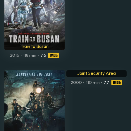
Right Now, Wrong Then -
Train to Busan
kärlek, konst och risvin
2016
•
118 min
•
7,6
2015
•
121 min
•
7,1