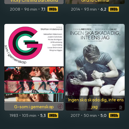
Vicky Cristina Barcelona
Grand Central
2008
•
96 min
•
7,1
2014
•
93 min
•
6,2
Ingen ska skada dig, inte ens
G-som i gemenskap
jag
1983
•
105 min
•
5,3
2017
•
50 min
•
5,0