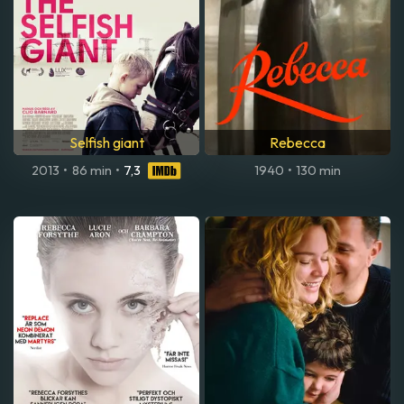
Selfish giant
Rebecca
2013
•
86 min
•
7,3
1940
•
130 min