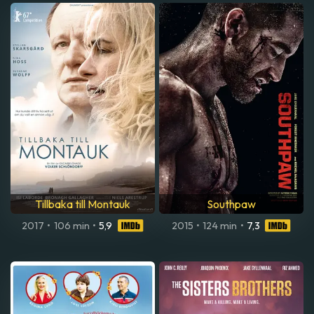
Tillbaka till Montauk
Southpaw
2017
•
106 min
•
5,9
2015
•
124 min
•
7,3