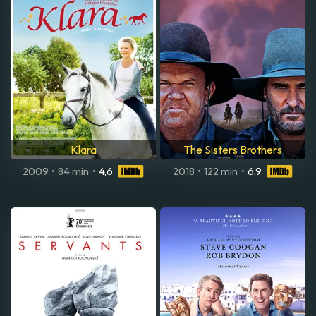
Klara
The Sisters Brothers
2009
•
84 min
•
4,6
2018
•
122 min
•
6,9