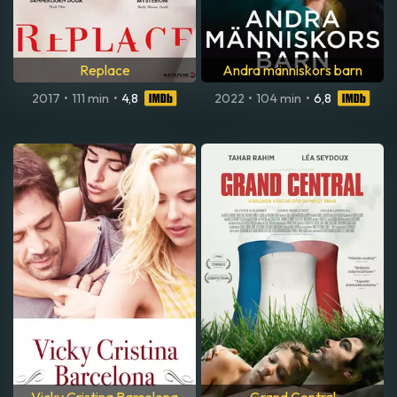
Replace
Andra människors barn
2017
•
111 min
•
4,8
2022
•
104 min
•
6,8