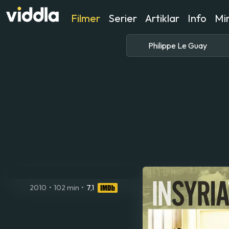
Filmer
Serier
Artiklar
Info
Min
2010
•
102 min
•
7,1