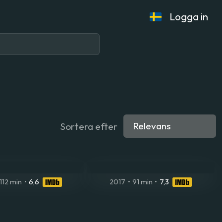
Logga in
Sortera efter
112 min
•
6,6
2017
•
91 min
•
7,3