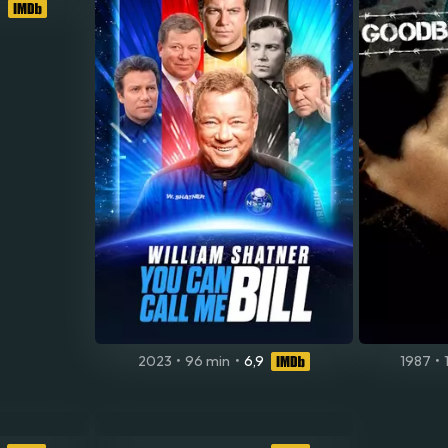
0
2023
•
96 min
•
6,9
1987
•