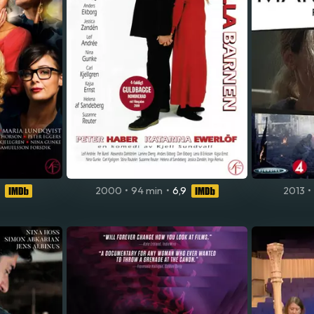
2000
•
94 min
•
6,9
2013
•