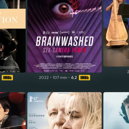
2022
•
107 min
•
6,2