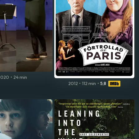
2020
•
24 min
2012
•
112 min
•
5,8