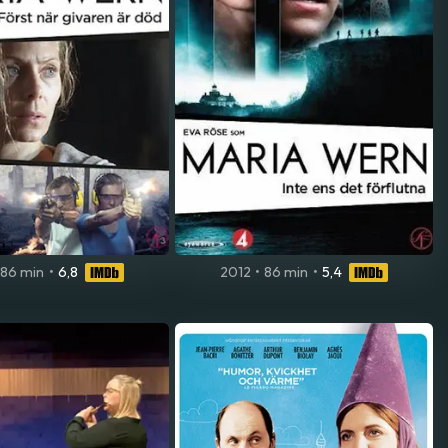
86 min
•
6,8
2012
•
86 min
•
5,4