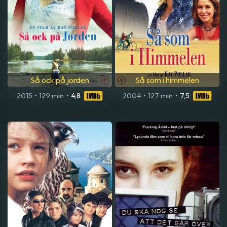
Så ock på jorden
Så som i himmelen
2015
•
129 min
•
4,8
2004
•
127 min
•
7,5