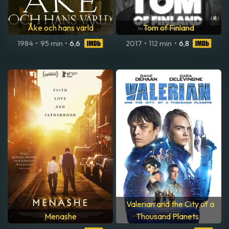
Åke och hans värld
Tom of Finland
1984
•
95 min
•
6,6
2017
•
112 min
•
6,8
Valerian and the City of a
Menashe
Thousand Planets