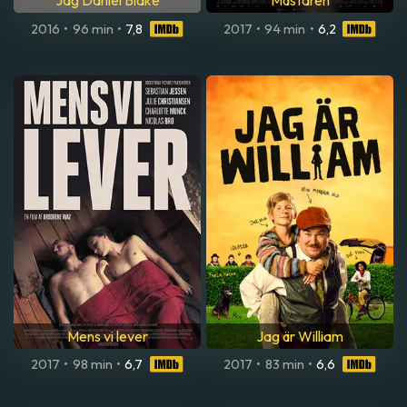
Jag Daniel Blake
Mästaren
2016
•
96 min
•
7,8
2017
•
94 min
•
6,2
Mens vi lever
Jag är William
2017
•
98 min
•
6,7
2017
•
83 min
•
6,6