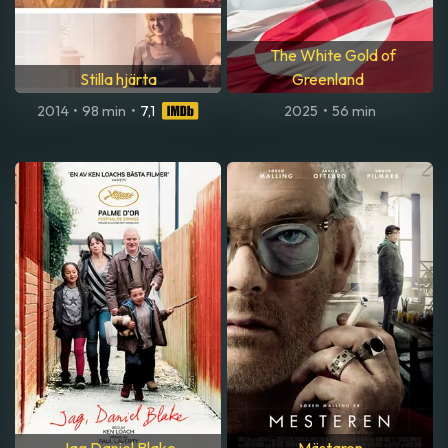
The White Gold of
Stilla hjärta
Greenland
2014
•
98 min
•
7,1
2025
•
56 min