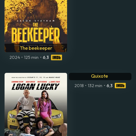
The beekeeper
2024
•
125 min
•
6,3
The man who killed Don
Quixote
2018
•
132 min
•
6,3