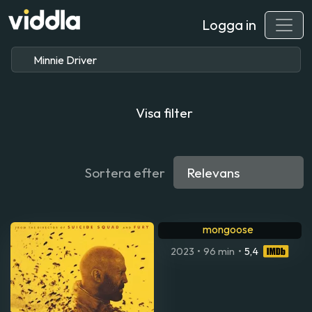
Logga in
Visa filter
Sortera efter
Nandor fodor and the talking
mongoose
2023
•
96 min
•
5,4