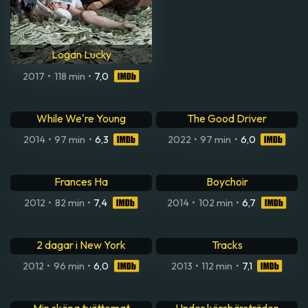
Logan Lucky
2017
•
118 min
•
7,0
While We're Young
The Good Driver
2014
•
97 min
•
6,3
2022
•
97 min
•
6,0
Frances Ha
Boychoir
2012
•
82 min
•
7,4
2014
•
102 min
•
6,7
2 dagar i New York
Tracks
2012
•
96 min
•
6,0
2013
•
112 min
•
7,1