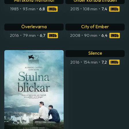
Min sköna tvättomat
Under körsbärsträden
1985
•
93 min
•
6,8
2015
•
108 min
•
7,4
Överlevarna
City of Ember
2016
•
79 min
•
6,7
2008
•
90 min
•
6,4
Silence
2016
•
154 min
•
7,2