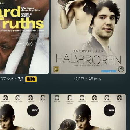
97 min
•
7,2
2013
•
45 min