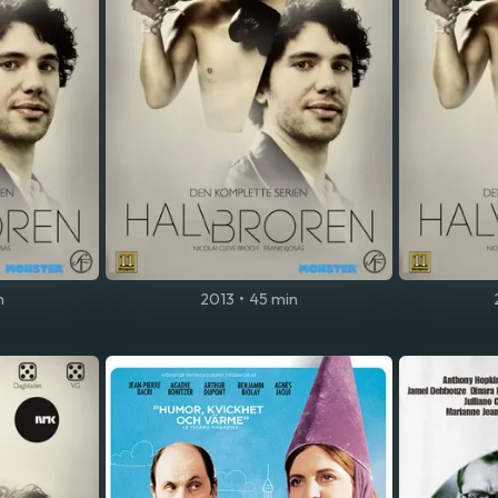
n
2013
•
45 min