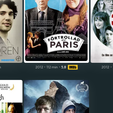
n
2012
•
112 min
•
5,8
2012
•