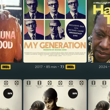
2017
•
85 min
•
7,1
2024
•